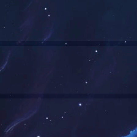
推荐产品
甲酸甲酯
二甲胺
N-乙基开
官方网站-开
107-31-3
124-40-3
647