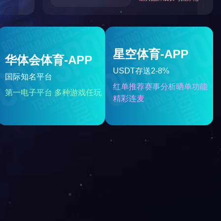
点154°C，比重1.1334(20°C)。具有吸湿性，能与水和乙醇混
工、木质酪素墨水的生产等。还用作纸张的处理剂，石油钻井
剂等。
凉通风干燥处，远离火种、热源。
品
一等品
无可见杂质
99.0