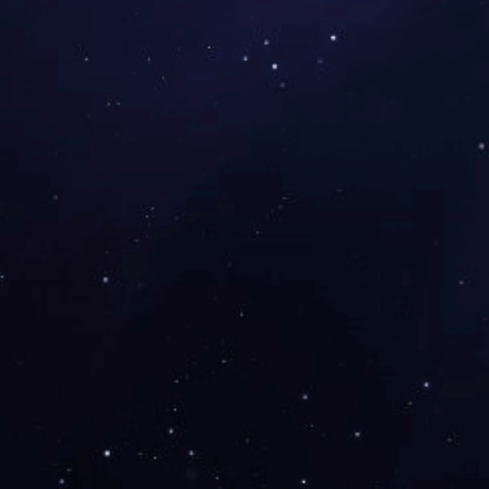
规 格
版权所有(C)2017 网络支持
著作权声明