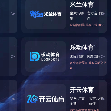
元体育（中国）
N,N-二乙基...
一甲胺
元 SPORTS
617-84-5
74-89-5
-45-2