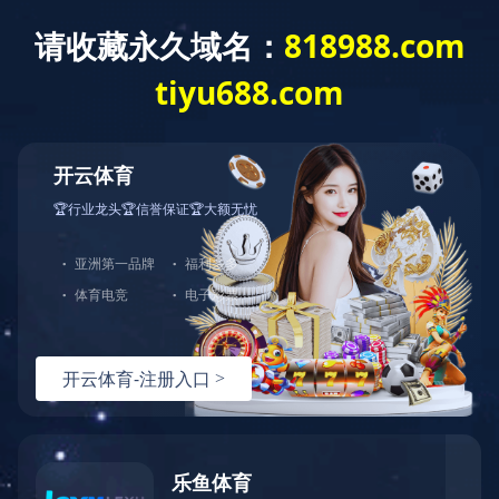
开元体育（中国）官方网站
网站开元体育（中国）官方网站
开元体育（中国）官方网站-开元 SPO