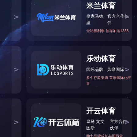
元体育（中国）
N,N-二乙基...
一甲胺
元 SPORTS
617-84-5
74-89-5
-45-2