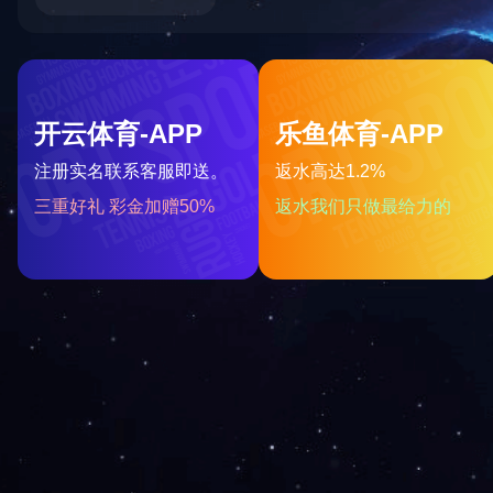
/Public/userfiles/files/14067产品碳足迹报告.d
版权所有(C)2017 网络支持
著作权声明