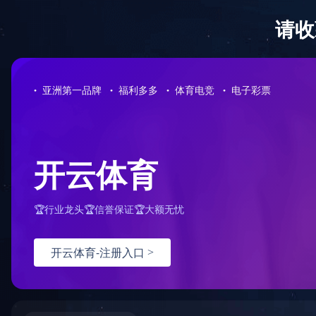
开元体育（中国）官方网站
网站开元体育（中国）官方网站
开元体育（中国）官方网站-开元 SPO