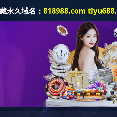
公司简介
产品中心
开元体育（中国）官方网站
RTS
ENGLISH