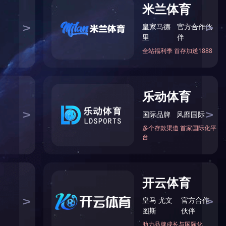
元体育（中国）
N,N-二乙基...
一甲胺
元 SPORTS
617-84-5
74-89-5
-45-2